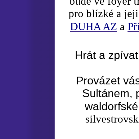
bude ve foyer 
pro blízké a j
DUHA AZ
a
Př
Hrát a zpíva
Provázet vás
Sultánem, p
waldorfské
silvestrovs