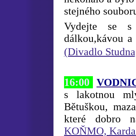
stejného so
Vydejte se s
dálkou,kávou 
(Divadlo Studna
16:00
VODNI
s lakotnou ml
Bětuškou, maz
které dobro 
KOŇMO, Kardaš