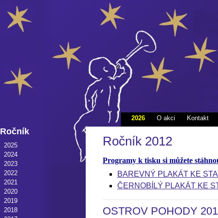
2026
O akci
Kontakt
Ročník
Ročník 2012
2025
2024
Programy k tisku si můžete stáhno
2023
2022
BAREVNÝ PLAKÁT KE STA
2021
ČERNOBÍLÝ PLAKÁT KE S
2020
2019
OSTROV POHODY 201
2018