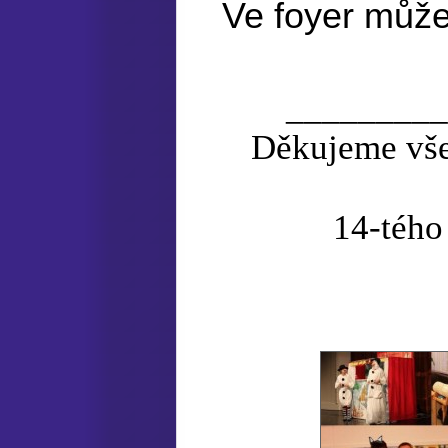
Ve foyer můž
_________
Děkujeme všem,
14-téh