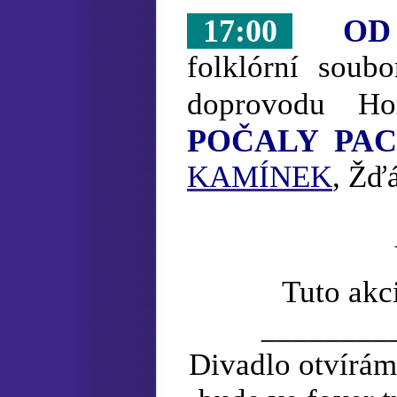
17:00
OD
folklórní soub
doprovodu H
POČALY PA
KAMÍNEK
, Žď
Tuto akc
________
Divadlo otvírá