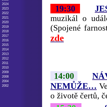
2024
19:30
JE
2023
2022
muzikál o udál
2021
2020
(Spojené farnos
2019
2018
zde
2017
2016
2015
2014
2013
2012
2011
2010
2009
14:00
NÁ
2008
2004
NEMŮŽE…
V
2002
o životě čertů, č