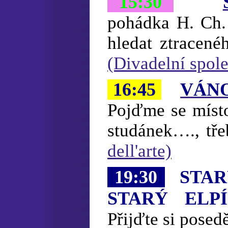
15:30
pohádka H. Ch.
hledat ztracené
(Divadelní spole
16:45
VÁNO
Pojďme se místo
studánek…., tř
dell'arte)
19:30
STARÝ
STARÝ ELP
Přijďte si posed