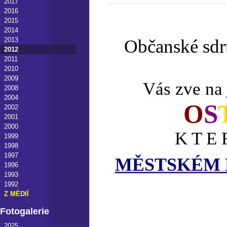
2017
2016
2015
2014
2013
Občanské s
2012
2011
2010
2009
Vás zve na 
2008
2004
O
S
2002
2001
2000
K T E
1999
1998
1997
MĚSTSKÉM 
1996
1993
1992
Z MÉDIÍ
Fotogalerie
2025