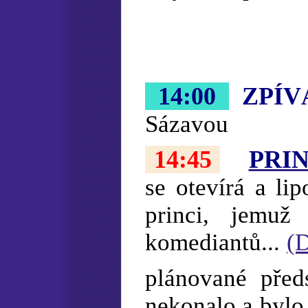
14:00
ZPÍV
Sázavou
14:45
PRI
se otevírá a li
princi, jemuž
komediantů...
(D
plánované před
nekonalo a byl