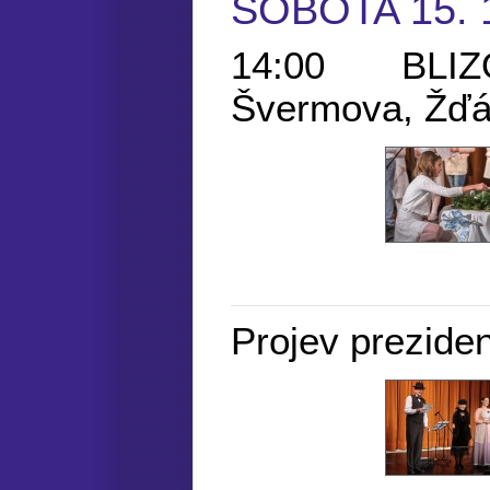
SOBOTA 15. 
14:00 BLIZO
Švermova, Žďá
Projev prezide