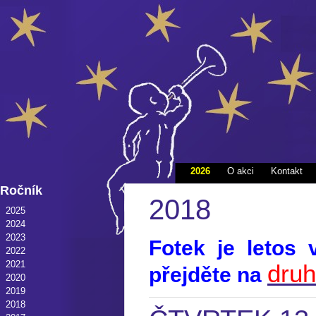
2026
O akci
Kontakt
Ročník
2018
2025
2024
2023
Fotek je letos
2022
2021
dru
přejděte na
2020
2019
2018