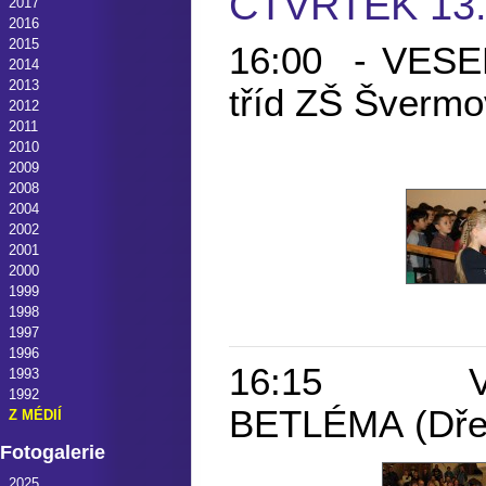
ČTVRTEK 13.
2017
2016
2015
16:00 - VESEL
2014
2013
tříd ZŠ Šverm
2012
2011
2010
2009
2008
2004
2002
2001
2000
1999
1998
1997
1996
16:15 VÁN
1993
1992
BETLÉMA (Dřev
Z MÉDIÍ
Fotogalerie
2025